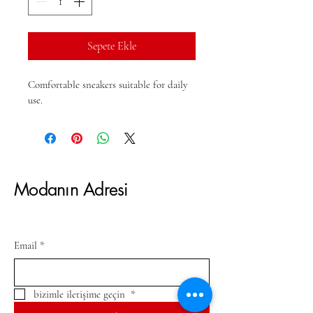
Sepete Ekle
Comfortable sneakers suitable for daily 
use.
Modanın Adresi
Email
*
bizimle iletişime geçin 
*