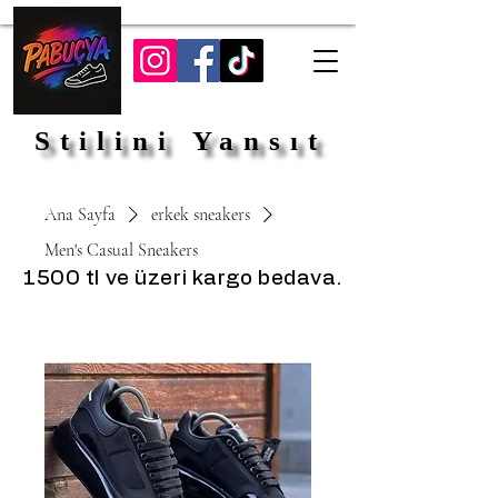
Stilini Yansıt
Stilini Yansıt
Ana Sayfa
erkek sneakers
Men's Casual Sneakers
1500 tl ve üzeri kargo bedava.