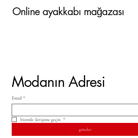
Online ayakkabı mağazası
Modanın Adresi
Email
*
bizimle iletişime geçin 
*
gönder