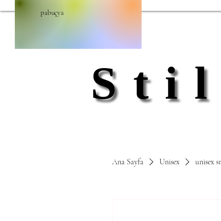
pabuçya
Sti
Sti
Ana Sayfa
Unisex
unisex s