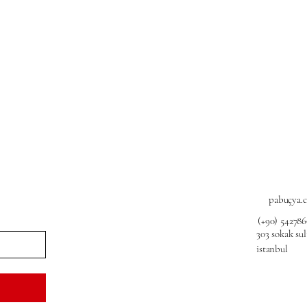
pabuçya.
(+90) 54278
303 sokak su
istanbul