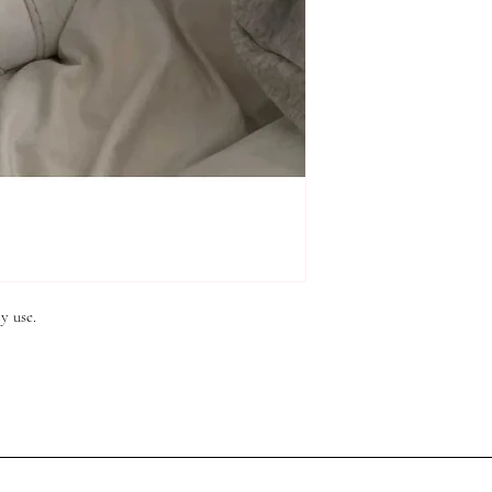
y use.