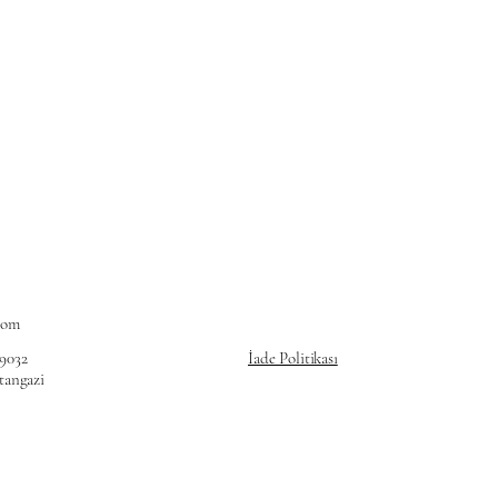
com
69032
İade Politikası
ltangazi