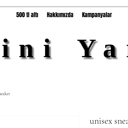
500 tl altı
Hakkımızda
Kampanyalar
lini Ya
lini Ya
neaker
unisex sne