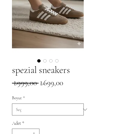
spezial sneakers
Normal
İndirimli
 ₺999,00 
₺699,00
Fiyat
Fiyat
Boyut
*
Adet
*