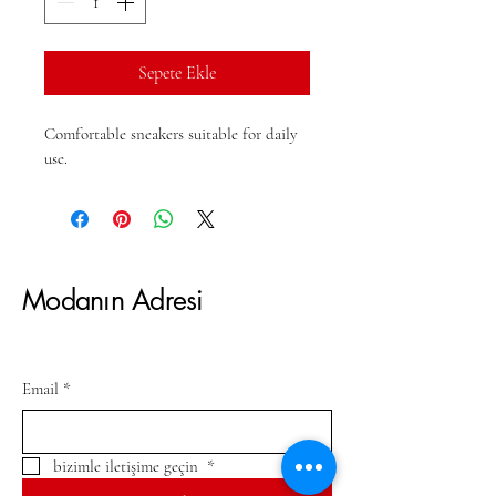
Sepete Ekle
Comfortable sneakers suitable for daily 
use.
Modanın Adresi
Email
*
bizimle iletişime geçin 
*