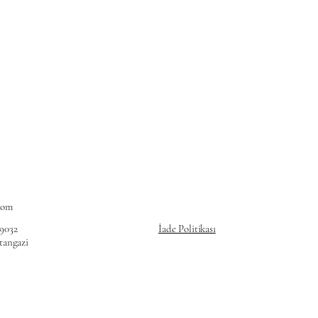
com
69032
İade Politikası
ltangazi