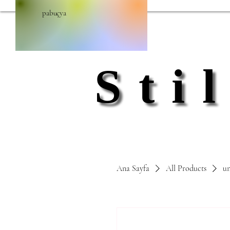
pabuçya
Sti
Sti
Ana Sayfa
All Products
un