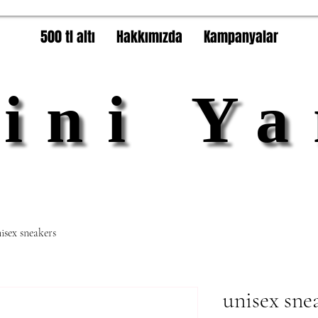
500 tl altı
Hakkımızda
Kampanyalar
lini Ya
lini Ya
isex sneakers
unisex sne