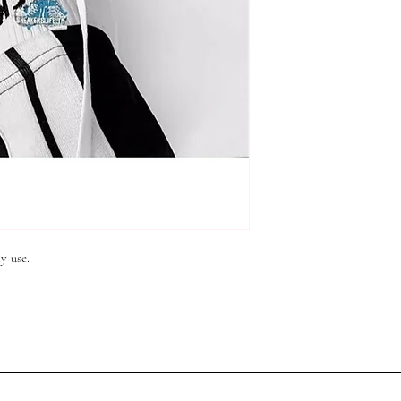
y use.