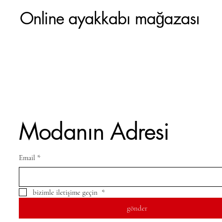
Online ayakkabı mağazası
Modanın Adresi
Email
*
bizimle iletişime geçin 
*
gönder