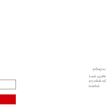
pabuçya.
(+90) 54278
303 sokak su
istanbul