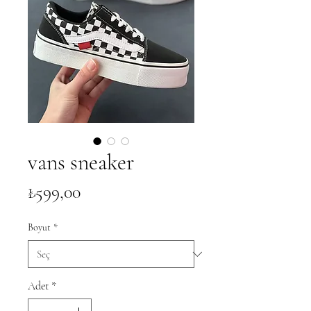
vans sneaker
Fiyat
₺599,00
Boyut
*
Adet
*