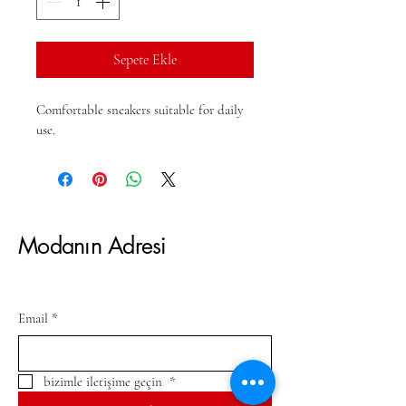
Sepete Ekle
Comfortable sneakers suitable for daily 
use.
Modanın Adresi
Email
*
bizimle iletişime geçin 
*