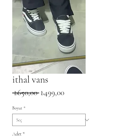
ithal vans
Normal
İndirimli
 ₺650,00 
₺499,00
Fiyat
Fiyat
Boyut
*
Adet
*