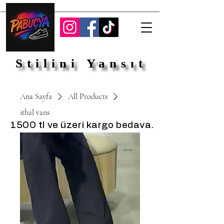
Stilini Yansıt
Stilini Yansıt
Ana Sayfa
All Products
ithal vans
1500 tl ve üzeri kargo bedava.