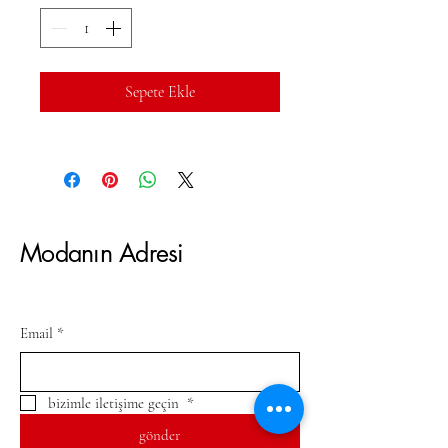
Sepete Ekle
Modanın Adresi
Email
*
bizimle iletişime geçin 
*
gönder